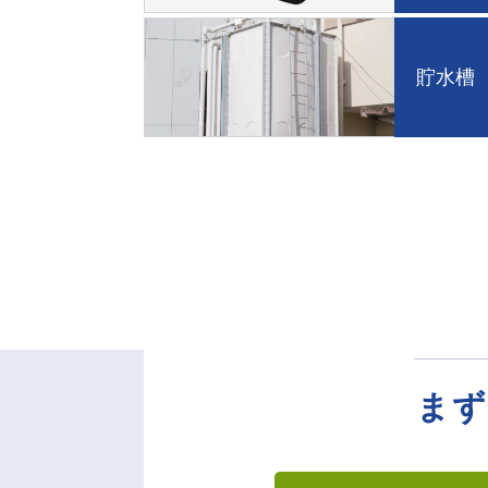
貯水槽
まず