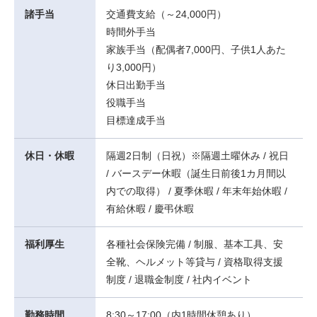
諸手当
交通費支給（～24,000円）
時間外手当
家族手当（配偶者7,000円、子供1人あた
り3,000円）
休日出勤手当
役職手当
目標達成手当
休日・休暇
隔週2日制（日祝）※隔週土曜休み / 祝日
/ バースデー休暇（誕生日前後1カ月間以
内での取得） / 夏季休暇 / 年末年始休暇 /
有給休暇 / 慶弔休暇
福利厚生
各種社会保険完備 / 制服、基本工具、安
全靴、ヘルメット等貸与 / 資格取得支援
制度 / 退職金制度 / 社内イベント
勤務時間
8:30～17:00（内1時間休憩あり）