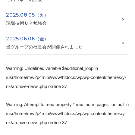
2025.08.05
（火）
現場技術ＵＰ勉強会
2025.06.06
（金）
当グループの社長会が開催されました
Warning
: Undefined variable $additional_loop in
/usr/home/mw2p4rnibi/www/htdocs/wp/wp-content/themes/y-
nk/archive-news.php
on line
37
Warning
: Attempt to read property "max_num_pages" on null in
/usr/home/mw2p4rnibi/www/htdocs/wp/wp-content/themes/y-
nk/archive-news.php
on line
37